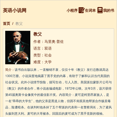
英语小说网
小程序
生词本
我的书
首页
/
教父
教父
作者：马里奥·普佐
语言：双语
类型：社会
难度：大学
简介：
该书自出版以来，一直畅销不衰，仅仅十年《教父》发行总数就高达
1300万册。小说深度地揭露了黑手党的内幕，有助于了解和认识当代美国的
社会状况。此外小说情节惊险，描写生动，引人入胜。美国派拉蒙影片公司与
《教父》的作者合作，将小说改编成电影，1972年公映。次年3月，该片获得
第45届奥斯卡金像奖中的最佳影片奖。内容简介：麦可是柯里昂家族人，是
一名“乖乖的大学生”，他的父亲是黑道人物，但因不肯跟其他帮派合作贩卖毒
品，险遭暗杀。在谈判时他杀掉了五个帮派的代表和一名警察局长，为了避风
头躲到意大利。麦可的大哥被杀。回国后的麦可成为了黑手党新的领袖。