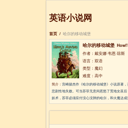
英语小说网
首页
/
哈尔的移动城堡
哈尔的移动城堡
Howl'
作者：戴安娜·韦恩·琼斯
语言：双语
类型：魔幻
难度：高中
简介：
宫崎骏杰作《哈尔的移动城堡》小说原著，
悲剧性地失败。可当苏菲无意间惹怒了荒地女巫后
妖术，苏菲必须应付没心没肺的哈尔，和火魔达成