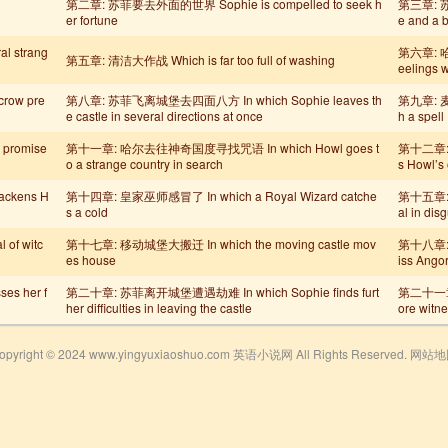
第二章: 苏菲要去外面的世界 Sophie is compelled to seek h
第三章: 苏
er fortune
e and a 
 strang
第六章: 哈
第五章: 清洁大作战 Which is far too full of washing
eelings w
ow pre
第八章: 苏菲飞离城堡去四面八方 In which Sophie leaves th
第九章: 麦可
e castle in several directions at once
h a spell
promise
第十一章: 哈尔去往神奇国度寻找咒语 In which Howl goes t
第十二章: 
o a strange country in search
s Howl’s
ckens H
第十四章: 皇家巫师感冒了 In which a Royal Wizard catche
第十五章: 
s a cold
al in dis
of witc
第十七章: 移动城堡大搬迁 In which the moving castle mov
第十八章: 
es house
iss Ango
s her f
第二十章: 苏菲离开城堡遭遇劫难 In which Sophie finds furt
第二十一章: 
her difficulties in leaving the castle
ore witn
opyright © 2024 www.yingyuxiaoshuo.com 英语小说网 All Rights Reserved.
网站地