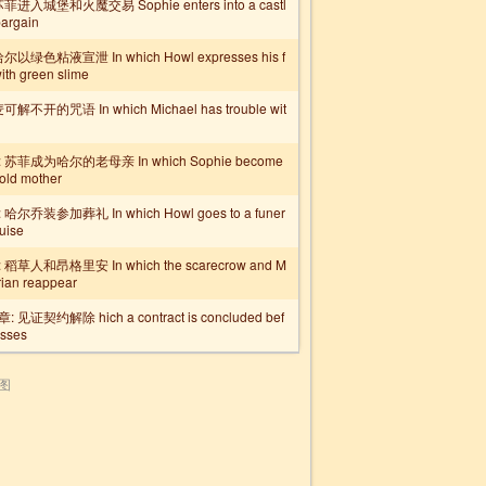
菲进入城堡和火魔交易 Sophie enters into a castl
bargain
尔以绿色粘液宣泄 In which Howl expresses his f
ith green slime
解不开的咒语 In which Michael has trouble wit
苏菲成为哈尔的老母亲 In which Sophie become
 old mother
哈尔乔装参加葬礼 In which Howl goes to a funer
guise
稻草人和昂格里安 In which the scarecrow and M
rian reappear
见证契约解除 hich a contract is concluded bef
esses
图