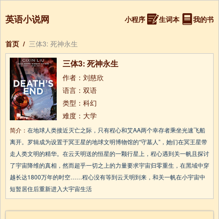
英语小说网
小程序
生词本
我的书
首页
/
三体3: 死神永生
三体3: 死神永生
作者：刘慈欣
语言：双语
类型：科幻
难度：大学
简介：
在地球人类接近灭亡之际，只有程心和艾AA两个幸存者乘坐光速飞船
离开。罗辑成为设置于冥王星的地球文明博物馆的“守墓人”，她们在冥王星带
走人类文明的精华。在云天明送的恒星的一颗行星上，程心遇到关一帆且探讨
了宇宙降维的真相，然而超乎一切之上的力量要求宇宙归零重生，在黑域中穿
越长达1800万年的时空……程心没有等到云天明到来，和关一帆在小宇宙中
短暂居住后重新进入大宇宙生活