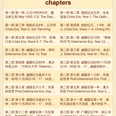
chapters
第一部 第一章: 公元1453年5月，魔
第一部 第二章: 危机纪元元年，生命
法师之死 May 1453, C.E. The Death
选项 Crisis Era, Year 1, The Option f
of the Magician
or Life
第一部 第三章: 危机纪元4年，云天明
第一部 第四章: 危机纪元，1-4年，程
Crisis Era, Year 4, Yun Tianming
心 Crisis Era, Years 1–4, Cheng Xin
第一部 第五章: 危机纪元5-7年，阶梯
第二部 第一章: 威慑纪元12年，“青铜
计划 Crisis Era, Years 5–7, The Stair
时代”号 Deterrence Era, Year 12, Br
case Program
onze Age
第二部 第二章: 威慑纪元13年，审判
第二部 第三章: 威慑纪元61年，执剑
Deterrence Era, Year 13, Trial
人 Deterrence Era, Year 61, The Sw
ordholder
第二部 第四章: 威慑纪元62年，奥尔
第二部 第五章: 威慑纪元62年11月28
特星云外，“万有引力号” Deterrence
日16：00至16：17，威慑控制中心
Era, Year 62 Gravity, in the Vicinity o
Deterrence Era, Year 62, November
f the Oort Cloud
第二部 第六章: 威慑纪元最后十分
28, 4:00 P.M. to 4:17 P.M.: Deterrenc
第二部 第七章: 威慑后一小时，失落
钟，62年11月28日16：17：34至1
e Center
的世界 Post-Deterrence Era, First H
6：27：58，威摄控制中心 The Fina
our, A Lost World
l Ten Minutes of the Deterrence Era,
第二部 第八章: 威慑后六十天，失落
第二部 第九章: 威慑后第一年，澳大
Year 62, November 28, 4:17:34 P.M.
的世界 Post-Deterrence Era, Day 6
利亚 Post-Deterrence Era, Year 2, A
to 4:27:58 P.M.: Deterrence Center
0, A Lost World
ustralia
第二部 第十章: 威慑纪元最后十分
第二部 第十一章: 威慑后第一年，移
钟，62年11月28日16：17：34至1
民完成后第六天清晨，澳大利亚 Post
6：27：58，奥尔特星云外，“万有引
-Deterrence Era, Year 2, The Mornin
力”号和“蓝色空间”号 The Final Ten
第二部 第十二章: 威慑后第一天至第
g After the Great Resettlement, Aust
第三部 第一章: 广播纪元7年，程心 B
Minutes of the Deterrence Era, Year
五天，奥尔特星云外，“万有引力”号
ralia
roadcast Era, Year 7, Cheng Xin