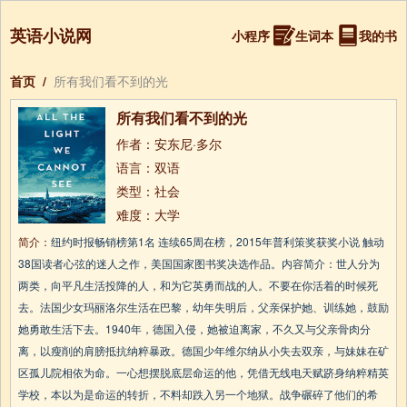
英语小说网
小程序
生词本
我的书
首页
/
所有我们看不到的光
所有我们看不到的光
作者：安东尼·多尔
语言：双语
类型：社会
难度：大学
简介：
纽约时报畅销榜第1名 连续65周在榜，2015年普利策奖获奖小说 触动
38国读者心弦的迷人之作，美国国家图书奖决选作品。内容简介：世人分为
两类，向平凡生活投降的人，和为它英勇而战的人。不要在你活着的时候死
去。法国少女玛丽洛尔生活在巴黎，幼年失明后，父亲保护她、训练她，鼓励
她勇敢生活下去。1940年，德国入侵，她被迫离家，不久又与父亲骨肉分
离，以瘦削的肩膀抵抗纳粹暴政。德国少年维尔纳从小失去双亲，与妹妹在矿
区孤儿院相依为命。一心想摆脱底层命运的他，凭借无线电天赋跻身纳粹精英
学校，本以为是命运的转折，不料却跌入另一个地狱。战争碾碎了他们的希