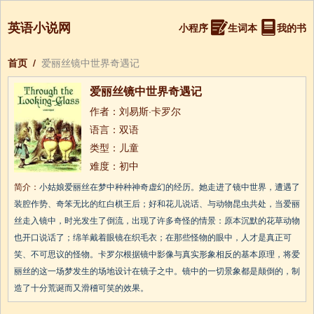
英语小说网
小程序
生词本
我的书
首页
/
爱丽丝镜中世界奇遇记
爱丽丝镜中世界奇遇记
作者：刘易斯·卡罗尔
语言：双语
类型：儿童
难度：初中
简介：
小姑娘爱丽丝在梦中种种神奇虚幻的经历。她走进了镜中世界，遭遇了
装腔作势、奇笨无比的红白棋王后；好和花儿说话、与动物昆虫共处，当爱丽
丝走入镜中，时光发生了倒流，出现了许多奇怪的情景：原本沉默的花草动物
也开口说话了；绵羊戴着眼镜在织毛衣；在那些怪物的眼中，人才是真正可
笑、不可思议的怪物。卡罗尔根据镜中影像与真实形象相反的基本原理，将爱
丽丝的这一场梦发生的场地设计在镜子之中。镜中的一切景象都是颠倒的，制
造了十分荒诞而又滑稽可笑的效果。