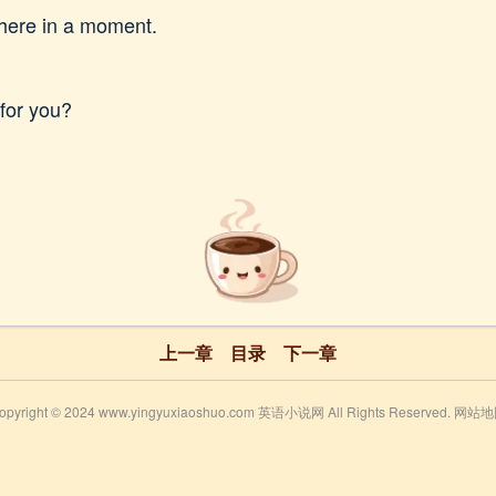
 there in a moment.
for you?
上一章
目录
下一章
opyright © 2024 www.yingyuxiaoshuo.com 英语小说网 All Rights Reserved.
网站地