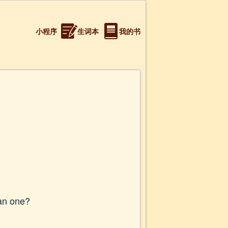
小程序
生词本
我的书
ean one?