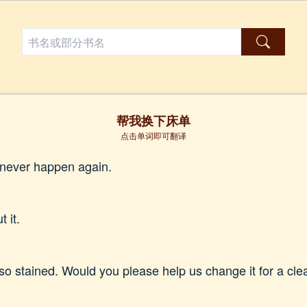
帮我换下床单
点击单词即可翻译
d never happen again.
 it.
s so stained. Would you please help us change it for a cl