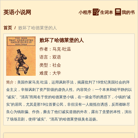
英语小说网
小程序
生词本
我的书
首页
/
败坏了哈德莱堡的人
败坏了哈德莱堡的人
作者：马克·吐温
语言：双语
类型：社会
难度：大学
简介：
美国作家马克·吐温，运用讽刺手法，揭露批判了19世纪美国社会的拜
金主义，辛辣讽刺了资产阶级的虚伪人性。内容简介：一个本来和睦平静的以
“诚实”、“清高”而闻名于世的哈德莱堡小镇，在一袋金币的诱惑下，小镇的“诚
实”的居民，尤其是那19位首要公民，非但没有一人能抵住诱惑，反而都昧尽
良心为钱欺骗、作伪，撕去了他们诚实道德的外衣，露出了贪婪的本性，演出
了场场丑剧，使得“诚实”、“清高”的哈德莱堡镇臭名远扬。