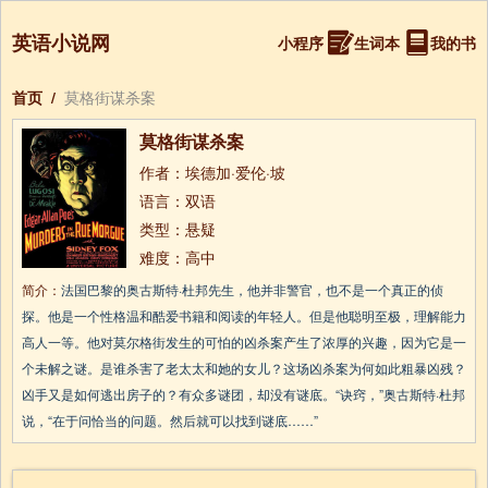
英语小说网
小程序
生词本
我的书
首页
/
莫格街谋杀案
莫格街谋杀案
作者：埃德加·爱伦·坡
语言：双语
类型：悬疑
难度：高中
简介：
法国巴黎的奥古斯特·杜邦先生，他并非警官，也不是一个真正的侦
探。他是一个性格温和酷爱书籍和阅读的年轻人。但是他聪明至极，理解能力
高人一等。他对莫尔格街发生的可怕的凶杀案产生了浓厚的兴趣，因为它是一
个未解之谜。是谁杀害了老太太和她的女儿？这场凶杀案为何如此粗暴凶残？
凶手又是如何逃出房子的？有众多谜团，却没有谜底。“诀窍，”奥古斯特·杜邦
说，“在于问恰当的问题。然后就可以找到谜底……”