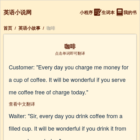
英语小说网
小程序
生词本
我的书
首页
/
英语小故事
/
咖啡
咖啡
点击单词即可翻译
Customer: "Every day you charge me money for
a cup of coffee. It will be wonderful if you serve
me coffee free of charge today."
查看中文翻译
Waiter: "Sir, every day you drink coffee from a
filled cup. It will be wonderful if you drink it from