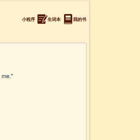
小程序
生词本
我的书
o me."