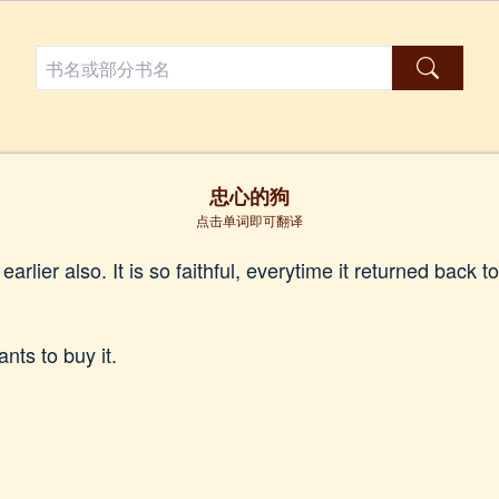
忠心的狗
点击单词即可翻译
earlier also. It is so faithful, everytime it returned back t
nts to buy it.