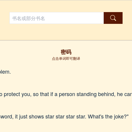
密码
点击单词即可翻译
blem.
o protect you, so that if a person standing behind, he ca
rd, it just shows star star star star. What's the joke?"