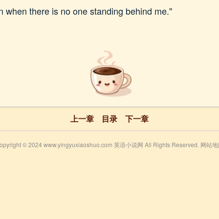
en when there is no one standing behind me."
上一章
目录
下一章
opyright © 2024 www.yingyuxiaoshuo.com 英语小说网 All Rights Reserved.
网站地