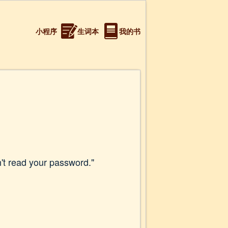
小程序
生词本
我的书
n't read your password."